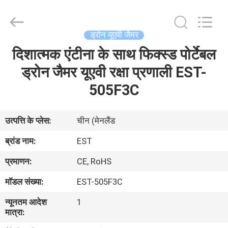
2026
EASTLONGE
ELECTRONICS(HK)
CO.,LTD.
All
ड्रोन यूएवी जैमर
Rights
Reserved.
दिशात्मक एंटीना के साथ फिक्स्ड पोर्टेबल
घर
ड्रोन जैमर यूएवी रक्षा प्रणाली EST-
उत्पादों
505F3C
वीडियो
उत्पत्ति के प्लेस:
चीन (मेनलैंड
ब्रांड नाम:
EST
हमारे
प्रमाणन:
CE, RoHS
बारे
मॉडल संख्या:
EST-505F3C
में
न्यूनतम आदेश
1
मात्रा:
कारखाना