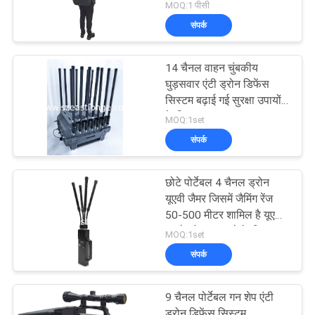
यूएवी जैमर
MOQ:1 पीसी
संपर्क
14 चैनल वाहन चुंबकीय
घुड़सवार एंटी ड्रोन डिफेंस
सिस्टम बढ़ाई गई सुरक्षा उपायों
के लिए AC 220V DC 24V
MOQ:1set
काउंटर ड्रोन FPV द्वारा
संपर्क
संचालित
छोटे पोर्टेबल 4 चैनल ड्रोन
यूएवी जैमर जिसमें जैमिंग रेंज
50-500 मीटर शामिल है यूएवी
खतरे को कम करने के लिए
MOQ:1set
प्रौद्योगिकी
संपर्क
9 चैनल पोर्टेबल गन शेप एंटी
ड्रोन डिफेंस सिस्टम