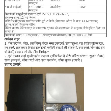
मेगाहर्ट्ज
5.8 जी वाईफ़ाई
5710-5860
36डीबीएम
10W
मेगाहर्ट्ज
बिजली की आपूर्ति:
एसी एडाप्टर (एसी 220V / DC24V 6.2A)
संचालन समय: 12 घंटे निरंतर
जैमिंग रेंज (त्रिज्या): f
आर्टेस्ट जैमिंग दूरी 2 किमी (दिशात्मक एंटीना के साथ, OEM उपलब्ध)
एंटीना: बाहरी दिशात्मक एंटीना
पैकिंग: तटस्थ पैकिंग;मात्रा के आधार पर ग्राहक की आवश्यकता के अनुसार लोगो मुद्रित किया जा
सकता है।
बिजली की खपत: 150W;वजन: 6.5 किलो;आयाम (मेजबान):
380 x 300 x 90 मिमी
आवेदन पत्र:
1. गैस स्टेशन, जेल, l
आर्गे वेन्यू, पैदल सेना इकाइयाँ, सैन्य सुरक्षा बल, विशेष पुलिस दल,
बम दस्ते, आतंकवाद विरोधी इकाइयाँ, नशीली दवाओं की इकाइयाँ, दंगा दस्ते, विस्फोट दल,
चौकियाँ, बंधक वार्ता और सीमा नियंत्रण
2. ऐसे स्थान जहां यूएवी/ड्रोन उड़ाना प्रतिबंधित है जैसे सर्विस स्टेशन, सुरक्षा सेवाएं,
सैन्य इकाइयां, सीमा गश्ती और ड्रग प्रवर्तन, सीमा शुल्क इत्यादि।
उत्पाद तस्वीरें: