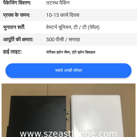
पैकेजिंग विवरण:
तटस्थ पैकिंग
भ्रमण
प्रसव के समय:
10-15 कार्य दिवस
गुणवत्ता
भुगतान शर्तें:
वेस्टर्न यूनियन, टी / टी (पेपैल)
नियंत्रण
आपूर्ति की क्षमता:
500 पीसी / सप्ताह
हाई लाइट:
,
पोर्टेबल ड्रोन जैमर
एंटी ड्रोन डिवाइस
संपर्क
करें
सबसे अच्छी कीमत
समाचार
मामलों
एक