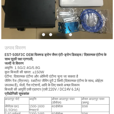
उद्धरण
का
अनुरोध
करें
साइटमैप
उत्पाद विवरण
EST-505F3C OEM फिक्स्ड ड्रोन जैमर एंटी-ड्रोन डिवाइस / दिशात्मक एंटीना के
PRIVACY
साथ यूएवी रक्षा प्रणाली;
जल्दी से विवरण
POLICY
आवृत्ति: 1.5G/2.4G/5.8G
कुल बिजली की खपत: ≤150W
एंटीना: दिशात्मक एंटीना और ओमिनी एंटीना चुना जा सकता है
जैमिंग रेंज (त्रिज्या): f
आर्टेस्ट जैमिंग दूरी 2 किमी (दिशात्मक एंटीना के साथ, ओईएम
उपलब्ध है), जेलों, गैस स्टेशनों, आदि के लिए सबसे अच्छा विकल्प
बिजली की आपूर्ति:
एसी एडाप्टर (एसी 220V / DC24V 6.2A)
प्रौद्योगिकी सूचकांक
आउटपुट पोर्ट
आवृत्ति
औसत आउटपुट पावर
औसत आउटपुट पावर
(डीबीएम)
(डब्ल्यू)
जीपीएस एल1
1500-1600
40डीबीएम
30W
(1.5GHz)
मेगाहर्ट्ज
2.4G वाईफ़ाई
2300-2485
40डीबीएम
30W