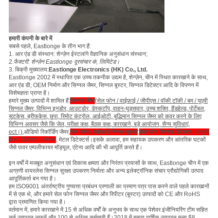
हमारी कंपनी के बारे में
सबसे पहले, Eastlonge के तीन भाग हैं:
1. आर एंड डी संस्थान: शेन्ज़ेन ईस्टलांगे वैज्ञानिक अनुसंधान संस्थान;
2.
फैक्टरी: शेन्ज़ेन Eastlonge दूरसंचार कं, लिमिटेड।
3. बिक्री मुख्यालय:
Eastlonge Electronics (HK) Co., Ltd.
Eastlonge 2002 में स्थापित एक उच्च तकनीक उद्यम है, शेन्ज़ेन, चीन में स्थित कारखाने के साथ,
आर एंड डी, OEM निर्माण और सिग्नल जैमर, सिग्नल बूस्टर, सिग्नल डिटेक्टर आदि के विपणन में
विशेषज्ञता प्राप्त है।
हमारे मुख्य उत्पादों में शामिल हैं:
सिग्नल जैमर
(
सेल फोन / वाईफ़ाई / जीपीएस / वॉकी टॉकी / बम / यूएवी
सिग्नल जैमर, विभिन्न इनडोर, आउटडोर, डेस्कटॉप, वाहन-घुड़सवार, उच्च शक्ति, हैंडहेल्ड, पोर्टेबल,
सूटकेस, ब्रीफकेस, छुपा, रिमोट कंट्रोल, आईओटी, बुद्धिमान सिग्नल जैमर को कवर करने के लिए
विभिन्न अवसर जैसे कि जेल, परीक्षा कक्ष, बैठक कक्ष, कारखाने, बड़े आयोजन, सैन्य सुविधाएं,
ect।),
ऑडियो रिकॉर्डिंग जैमर,
सेल फोन / वाईफ़ाई सिग्नल बूस्टर
;
सेल फोन सिग्नल डिटेक्टर
, जासूसी
कैमरा डिटेक्टर / स्कैनर
, मेटल डिटेक्टर्स।इसके अलावा, हम सहायक उपकरण और आंतरिक घटकों
जैसे पावर एम्पलीफायर मॉड्यूल, एंटेना आदि की भी आपूर्ति करते हैं।
इन वर्षों में मजबूत अनुसंधान एवं विकास क्षमता और निरंतर प्रयासों के साथ, Eastlonge चीन में एक
अग्रणी वायरलेस सिग्नल सुरक्षा उपकरण निर्माता और अन्य इलेक्ट्रॉनिक संचार प्रौद्योगिकी उत्पाद
आपूर्तिकर्ता बन गया है।
हम ISO9001 अंतर्राष्ट्रीय गुणवत्ता प्रबंधन प्रणाली का प्रमाण पत्र पास करने वाले पहले कारखानों
में से एक थे, और हमारे सेल फोन सिग्नल जैमर और रिपीटर (बूस्टर) उत्पादों को CE और RoHS
द्वारा प्रमाणित किया गया है।
वर्तमान में, हमारे कारखाने में 15 से अधिक वर्षों के अनुभव के साथ एक पेशेवर इंजीनियरिंग टीम सहित
कई उत्पादन लाइनें और 100 से अधिक कर्मचारी हैं।2018 में हमारा वार्षिक उत्पादन मूल्य $8,