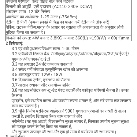
उपलब्ध प्रणाली: वर्ल्ड वाइड सेल फोन नेटवर्क
बिजली की आपूर्ति: एसी एडाप्टर (AC110-240V DC5V)
संचालन समय: 12 घंटे निरंतर
अवरोधन का अर्धव्यास: 1-25 मीटर (-75dBm)
एंटीना: 8 पीसी (कृपया इकाई में चिह्न का पालन करें एंटीना को ठीक करें)
पैकिंग: तटस्थ पैकिंग;मात्रा के आधार पर ग्राहक की आवश्यकता के अनुसार लोगो
मुद्रित किया जा सकता है।
बिजली की खपत: 4W वजन: 3.8KG आयाम: 360(L) ×190(W) × 60(H)mm
2 विशेषताएं:
3.1 प्रभावी पृथक/परिरक्षण व्यास: 1-30 मीटर
3.2 फ्रीक्वेंसी सिग्नल बैंड: सीडीएमए/जीएसएम/डीसीएस/पीएचएस/3जी/वाईफाई/
यूएचएफ/वीएचएफ/एलईटी
3.3 यह लगातार 24 घंटे काम कर सकता है
3.4 सफेद गर्मी लंपटता एल्यूमीनियम खोल को अपनाना
3.5 आउटपुट पावर: 12W / 18W
3.6 दिशात्मक एंटीना, हस्तक्षेप को रोकना
3.7 आसान स्थापना और समायोज्य शक्ति
3.8 यह आइसोलेटर अप-टू-डेट पेस्ट घटकों और एकीकृत परिपथों से बना है।उन्नत
के साथ
प्रदर्शन, इसे स्थापित करना और उपयोग करना आसान है, और लंबे समय तक लगातार
काम कर सकता है।
3.9 चूंकि निर्माण प्रक्रिया आईएसओ 9001 गुणवत्ता प्रणाली का सख्ती से पालन
करती है, इसलिए डिवाइस स्थिर काम करता है और
भरोसेमंद।यह एक आदर्श, विश्वसनीय सुरक्षा उत्पाद है, जिसका उपयोग सूचना सुरक्षा
को मजबूत करने के लिए किया जा सकता है,
और सुरक्षित उत्पादन की रक्षा और एक ही समय में पर्यावरण की रक्षा करना।