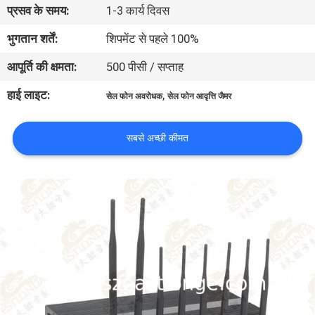
प्रसव के समय:
1-3 कार्य दिवस
भ्रमण
भुगतान शर्तें:
शिपमेंट से पहले 100%
गुणवत्ता
आपूर्ति की क्षमता:
500 पीसी / सप्ताह
नियंत्रण
हाई लाइट:
,
सेल फोन अवरोधक
सेल फोन आवृत्ति जैमर
संपर्क
सबसे अच्छी कीमत
करें
समाचार
मामलों
एक