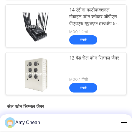
14 एंटीना मल्टीफंक्शनल
मोबाइल फोन ब्लॉकर जीपीएस
वीएचएफ यूएचएफ हस्तक्षेप 5-
80m
MOQ:1 पीसी
संपर्क
12 बैंड सेल फोन सिग्नल जैमर
MOQ:1 पीसी
संपर्क
सेल फोन सिग्नल जैमर
OEM 20 बैंड सेल फोन 2G 3G 4G 5G वाईफ़ाई GPS VHF UHF RC315 433
Amy Cheah
868 सिग्नल जैमर