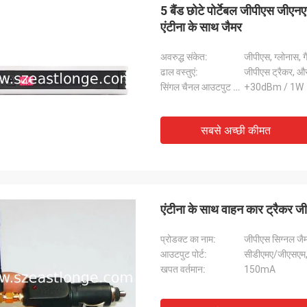
5 बैंड छोटे पोर्टेबल जीपीएस जीए
एंटीना के साथ जैमर
अवरुद्ध संकेत:
जीपीएस, ग्लोनास, 
ढाल वस्तुएं:
जीपीएस ट्रैकर, और
सिंगल चैनल आउटपुट पावर:
+30dBm / 1W
सबसे अच्छी कीमत
एंटीना के साथ वाहन कार ट्रैक
प्रोडक्ट का नाम:
जीपीएस सिग्नल जै
आउटपुट पोर्ट:
सीडीएमए/जीएसएम
खपत वर्तमान:
150mA