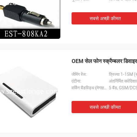
सबसे अच्छी कीमत
OEM सेल फोन स्क्रैम्बलर डिवाइस, 
जैमिंग रेंज:
त्रिज्या 1-15M (स
एंटीना:
अंतर्निर्मित सर्वदिशा
वर्किंग बैंडविड्थ (मेगाहर्ट्ज):
5 बैंड, GSM/
सबसे अच्छी कीमत