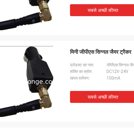
सबसे अच्छी कीमत
मिनी जीपीएस सिग्नल जैमर ट्रैकर
प्रोडक्ट का नाम:
जीपीएस सिग्नल जै
शक्ति का स्रोत:
DC12V-24V
खपत वर्तमान:
150mA
सबसे अच्छी कीमत