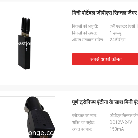
मिनी पोर्टेबल जीपीएस सिग्नल जै
बिजली की आपूर्ति:
एसी एडाप्टर (एसी
बिजली की खपत:
1 डब्ल्यू
औसत उत्पादन शक्ति:
24डीबीएम
हमादिवो-फ्रांस
लांस-कनाडा
, अच्छा लेनदेन और तेजी से वितरण समय
तेजी से शिपिंग और कोई समस्या नहीं
सबसे अच्छी कीमत
पूर्ण ट्रोपिज्म एंटीना के साथ मिनी
प्रोडक्ट का नाम:
जीपीएस सिग्नल जै
शक्ति का स्रोत:
DC12V-24V
खपत वर्तमान:
150mA