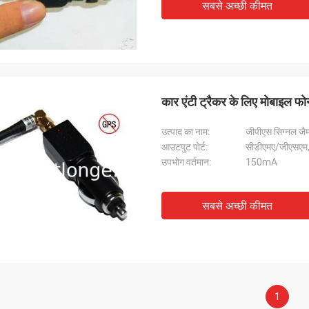
सबसे अच्छी कीमत
कार एंटी ट्रैकर के लिए मोबाइल 
उत्पाद का नाम:
जीपीएस सिग्नल जै
आउटपुट पोर्ट:
सीडीएमए/जीएसएम
उपभोग वर्तमान:
150mA
सबसे अच्छी कीमत
1