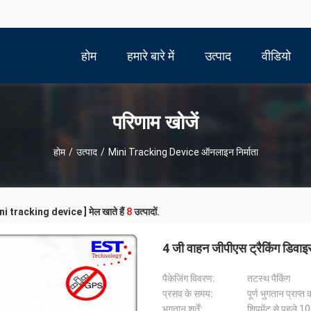
होम
हमारे बारे में
उत्पाद
वीडियो
परिणाम खोजें
होम
/
उत्पाद
/
Mini Tracking Device ऑनलाइन निर्माता
ini tracking device ] मेल खाते हैं
8
उत्पादों.
4 जी वाहन जीपीएस ट्रैकिंग डिवाइ
पैकेजिंग विवरण:
तटस्थ पैकिंग
प्रसव के समय:
पूर्ण भुगतान प्राप्त
भुगतान शर्तें:
शिपमेंट से पहले 