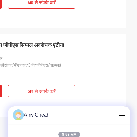
अब से संपर्क करें
फोन जीपीएस सिग्नल अवरोधक एंटीना
मर
,डीसीएस/पीएचएस/3जी/जीपीएस/वाईफाई
अब से संपर्क करें
Amy Cheah
8:58 AM