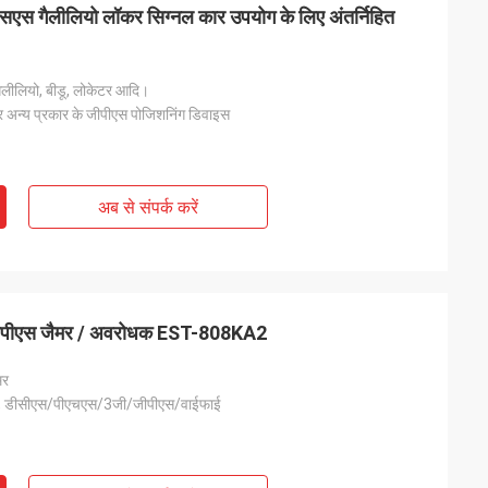
नएसएस गैलीलियो लॉकर सिग्नल कार उपयोग के लिए अंतर्निहित
गैलीलियो, बीडू, लोकेटर आदि।
 अन्य प्रकार के जीपीएस पोजिशनिंग डिवाइस
अब से संपर्क करें
र जीपीएस जैमर / अवरोधक EST-808KA2
मर
, डीसीएस/पीएचएस/3जी/जीपीएस/वाईफाई