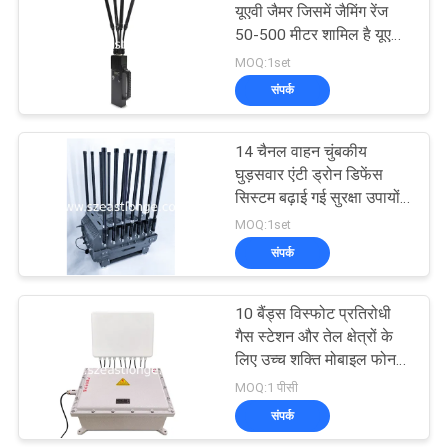
यूएवी जैमर जिसमें जैमिंग रेंज
50-500 मीटर शामिल है यूएवी
खतरे को कम करने के लिए
MOQ:1set
प्रौद्योगिकी
संपर्क
14 चैनल वाहन चुंबकीय
घुड़सवार एंटी ड्रोन डिफेंस
सिस्टम बढ़ाई गई सुरक्षा उपायों
के लिए AC 220V DC 24V
MOQ:1set
काउंटर ड्रोन FPV द्वारा
संपर्क
संचालित
10 बैंड्स विस्फोट प्रतिरोधी
गैस स्टेशन और तेल क्षेत्रों के
लिए उच्च शक्ति मोबाइल फोन
सिग्नल अवरोधक
MOQ:1 पीसी
संपर्क