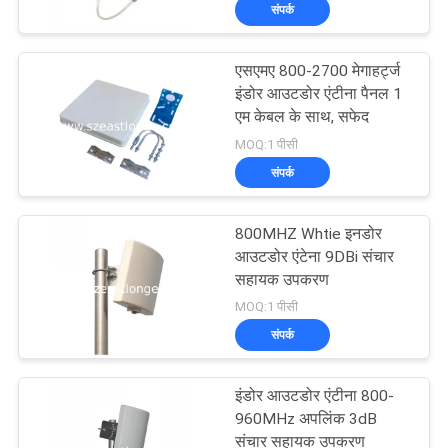
संपर्क
भ्रमण
एसएमए 800-2700 मेगाहर्ट्ज
गुणवत्ता
इंडोर आउटडोर एंटीना पैनल 1
नियंत्रण
एम केबल के साथ, सफेद
MOQ:1 पीसी
संपर्क
संपर्क
करें
800MHZ Whtie इनडोर
आउटडोर एंटेना 9DBi संचार
समाचार
सहायक उपकरण
MOQ:1 पीसी
संपर्क
मामलों
इंडोर आउटडोर एंटीना 800-
एक
960MHz अपलिंक 3dB
संचार सहायक उपकरण