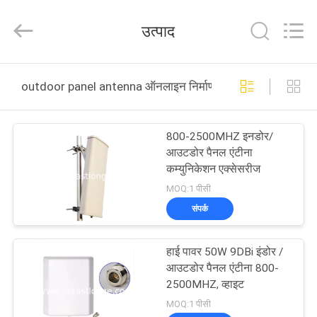
2026
EASTLONGE
ELECTRONICS(HK)
उत्पाद
CO.,LTD.
All
Rights
Reserved.
घर
outdoor panel antenna ऑनलाइन निर्माण
उत्पादों
800-2500MHZ इनडोर/
आउटडोर पैनल एंटीना
वीडियो
कम्युनिकेशन एक्सेसरीज
MOQ:1 पीसी
हमारे
संपर्क
बारे
हाई पावर 50W 9DBi इंडोर /
में
आउटडोर पैनल एंटीना 800-
2500MHZ, व्हाइट
कारखाना
MOQ:1 पीसी