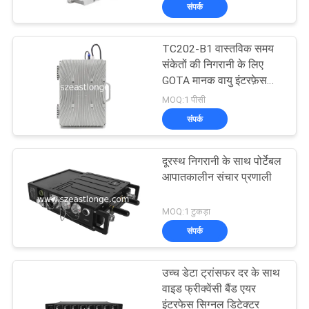
संपर्क
भ्रमण
TC202-B1 वास्तविक समय
गुणवत्ता
38
संकेतों की निगरानी के लिए
नियंत्रण
GOTA मानक वायु इंटरफ़ेस
ड्रोन यूएवी जैमर
डेटा कलेक्टर
MOQ:1 पीसी
संपर्क
संपर्क
करें
दूरस्थ निगरानी के साथ पोर्टेबल
आपातकालीन संचार प्रणाली
समाचार
38
MOQ:1 टुकड़ा
संपर्क
मामलों
उच्च शक्ति जैमर
उच्च डेटा ट्रांसफर दर के साथ
एक
वाइड फ्रीक्वेंसी बैंड एयर
इंटरफेस सिग्नल डिटेक्टर