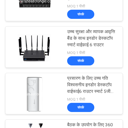
उद्धरण
MOQ:1 पीसी
का
संपर्क
अनुरोध
74
करें
उच्च सुरक्षा और व्यापक आवृत्ति
जीपीएस सिग्नल जैमर
बैंड के साथ इनडोर डेस्कटॉप
स्मार्ट वाईफ़ाई 6 राउटर
साइटमैप
MOQ:1 पीसी
संपर्क
PRIVACY
POLICY
प्रसारण के लिए उच्च गति
39
विश्वसनीय इनडोर डेस्कटॉप
वाईफाई6 राउटर स्मार्ट 5जी
रिमोट कंट्रोल जैमर
सीपीई
MOQ:1 पीसी
संपर्क
बैठक के उपयोग के लिए 360