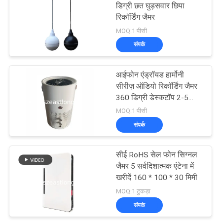
डिग्री छत घुड़सवार छिपा
रिकॉर्डिंग जैमर
21
MOQ:1 पीसी
संपर्क
ऑडियो रिकॉर्डिंग जैमर
आईफोन एंड्रॉयड हार्मोनी
सीरीज़ ऑडियो रिकॉर्डिंग जैमर
360 डिग्री डेस्कटॉप 2-5
मीटर
MOQ:1 पीसी
संपर्क
47
सीई RoHS सेल फोन सिग्नल
5जी जैमर
जैमर 5 सर्वदिशात्मक एंटेना में
खरीदें 160 * 100 * 30 मिमी
MOQ:1 टुकड़ा
संपर्क