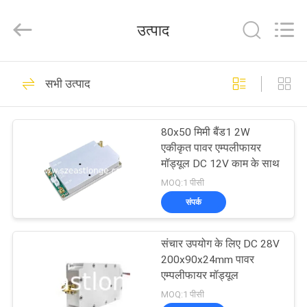
2026
EASTLONGE
ELECTRONICS(HK)
उत्पाद
CO.,LTD.
All
Rights
Reserved.
घर
161
सभी उत्पाद
सेल फोन सिग्नल जैमर
उत्पादों
80x50 मिमी बैंड1 2W
एकीकृत पावर एम्पलीफायर
वीडियो
मॉड्यूल DC 12V काम के साथ
MOQ:1 पीसी
हमारे
संपर्क
89
बारे
संचार उपयोग के लिए DC 28V
में
पोर्टेबल सेल फोन जैमर
200x90x24mm पावर
एम्पलीफायर मॉड्यूल
कारखाना
MOQ:1 पीसी