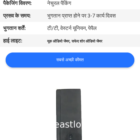
पैकेजिंग विवरण:
नेचुरल पैकिंग
भ्रमण
प्रसव के समय:
भुगतान प्राप्त होने पर 3-7 कार्य दिवस
गुणवत्ता
भुगतान शर्तें:
टी/टी, वेस्टर्न यूनियन, पेपैल
नियंत्रण
हाई लाइट:
,
मूक ऑडियो जैमर
सफेद शोर ऑडियो जैमर
संपर्क
सबसे अच्छी कीमत
करें
समाचार
मामलों
एक