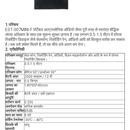
1.
परिचय
EST-007MINI-F पोर्टेबल अल्ट्रासोनिक ऑडियो जैमर पूरी तरह से स्वतंत्र बौद्धिक
संपदा अधिकार के साथ एक सूचना सुरक्षा उत्पाद है।यह लगभग 0.5-1.5 मीटर में वॉयस
रिकॉर्डिंग डिवाइस जैसे सेलफोन, रिकॉर्डिंग पेन, ऑडियो आदि को बिल्कुल ब्लॉक कर सकता
है।जब उसे संकेत मिलते हैं, तो वह सीधे उसे अलग कर देगा।
2. प्रौद्योगिकी
परिरक्षण वस्तुएं
सेल फोन, रिकॉर्डिंग पेन, ऑडियो, हिडन माइक्रोफोन और आदि के रूप में वॉयस
रिकॉर्डिंग डिवाइस।
परिरक्षण
0.5-1.5 मीटर
त्रिज्या
परिरक्षण कोण
क्षैतिज 90°/ऊर्ध्वाधर 90°
बैटरी अंदर
2000 एमएएच / 12 वी
उत्पाद - भार
0.6 किग्रा
उत्पाद का
145*85*45mm
आकार
बिजली की
बैटरी अंदर / एसी एडाप्टर
आपूर्ति
वर्तमान कार्य
0.25ए
अवरोधन मोड
ध्वनिक हस्तक्षेप
अवरोधन शक्ति
85dB
काम का समय
8 घंटे
वर्किंग टेम्परेचर
-30℃～40℃
छिलके की
धातु
सामग्री