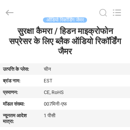
2026
EASTLONGE
ELECTRONICS(HK)
CO.,LTD.
All
ऑडियो रिकॉर्डिंग जैमर
Rights
Reserved.
सुरक्षा कैमरा / हिडन माइक्रोफोन
घर
सप्रेसर के लिए ब्लैक ऑडियो रिकॉर्डिंग
उत्पादों
जैमर
वीडियो
उत्पत्ति के प्लेस:
चीन
ब्रांड नाम:
EST
हमारे
प्रमाणन:
CE, RoHS
बारे
मॉडल संख्या:
007मिनी-एफ
में
न्यूनतम आदेश
1 पीसी
मात्रा:
कारखाना