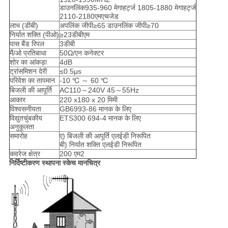
डाउनलिंक935-960 मेगाहर्ट्ज 1805-1880 मेगाहर्ट्ज
2110-2180एमएचजेड
लाभ (डीबी)
अपलिंक जीपी≥65 डाउनलिंक जीपी≥70
निर्यात शक्ति (पीओ)
≥23डीबीएम
पास बैंड रिपल
3डीबी
मैं/ओ प्रतिबाधा
50Ω/एन कनेक्टर
शोर का आंकड़ा
4dB
ट्रांसमिशन देरी
≤0.5μs
परिवेश का तापमान
-10 ℃ ～ 60 ℃
बिजली की आपूर्ति
AC110～240V 45～55Hz
आकार
220 x180 x 20 मिमी
विश्वसनीयता
GB6993-86 मानक के लिए
विद्युतचुंबकीय
ETS300 694-4 मानक के लिए
अनुकूलता
समारोह
ए) बिजली की आपूर्ति एलईडी निरूपित
बी) निर्यात शक्ति एलईडी निरूपित
कवरेज क्षेत्र
200 एम2
निर्दिष्टीकरण स्थापना स्केच मानचित्र