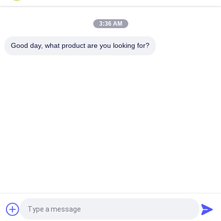
मिनी पोर्टेबल सेल फोन सिग्नल रिपीटर 3G
3:36 AM
घर के लिए मोबाइल फोन जीएसएम सिग्नल बूस्टर / पुनरावर्तक / एम्पलीफायर ईएसटी-
जीएसएम990
Good day, what product are you looking for?
लोकप्रिय श्रेणियां
सभी
सेल फोन सिग्नल जैमर
पोर्टेबल सेल फोन जैमर
ड्रोन यूएवी जैमर
उच्च शक्ति जैमर
जीपीएस सिग्नल जैमर
रिमोट कंट्रोल जैमर
ऑडियो रिकॉर्डिंग जैमर
5जी जैमर
एक बोली का अनुरोध