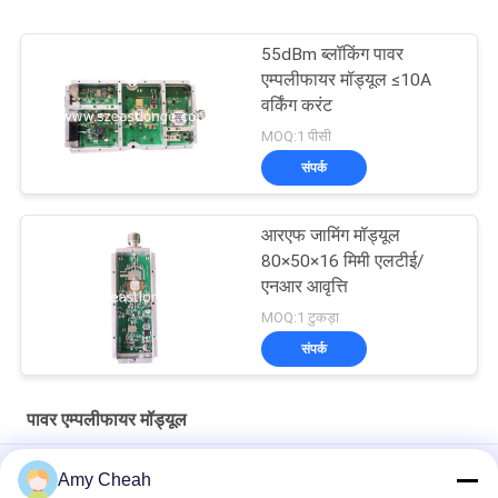
55dBm ब्लॉकिंग पावर
एम्पलीफायर मॉड्यूल ≤10A
वर्किंग करंट
MOQ:1 पीसी
संपर्क
आरएफ जामिंग मॉड्यूल
80×50×16 मिमी एलटीई/
एनआर आवृत्ति
MOQ:1 टुकड़ा
संपर्क
पावर एम्पलीफायर मॉड्यूल
यात्रा के लिए स्वचालित सेल फोन सिग्नल पुनरावर्तक / बूस्टर / एम्पलीफायर
Amy Cheah