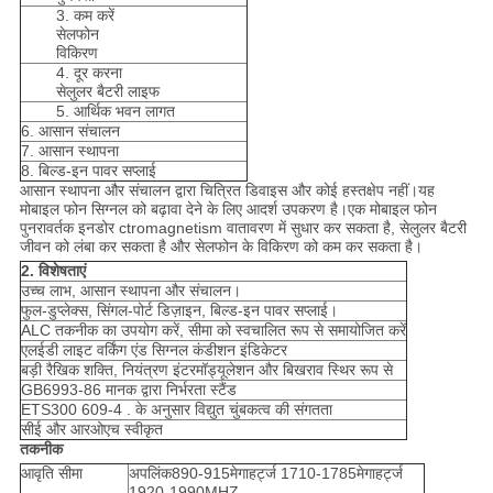
3. कम करें
सेलफोन
विकिरण
4. दूर करना
सेलुलर बैटरी लाइफ
5. आर्थिक भवन लागत
6. आसान संचालन
7. आसान स्थापना
8. बिल्ड-इन पावर सप्लाई
आसान स्थापना और संचालन द्वारा चित्रित डिवाइस और कोई हस्तक्षेप नहीं।यह
मोबाइल फोन सिग्नल को बढ़ावा देने के लिए आदर्श उपकरण है।एक मोबाइल फोन
पुनरावर्तक इनडोर ctromagnetism वातावरण में सुधार कर सकता है, सेलुलर बैटरी
जीवन को लंबा कर सकता है और सेलफोन के विकिरण को कम कर सकता है।
2. विशेषताएं
उच्च लाभ, आसान स्थापना और संचालन।
फुल-डुप्लेक्स, सिंगल-पोर्ट डिज़ाइन, बिल्ड-इन पावर सप्लाई।
ALC तकनीक का उपयोग करें, सीमा को स्वचालित रूप से समायोजित करें
एलईडी लाइट वर्किंग एंड सिग्नल कंडीशन इंडिकेटर
बड़ी रैखिक शक्ति, नियंत्रण इंटरमॉड्यूलेशन और बिखराव स्थिर रूप से
GB6993-86 मानक द्वारा निर्भरता स्टैंड
ETS300 609-4 . के अनुसार विद्युत चुंबकत्व की संगतता
सीई और आरओएच स्वीकृत
तकनीक
आवृति सीमा
अपलिंक890-915मेगाहर्ट्ज 1710-1785मेगाहर्ट्ज
1920-1990MHZ