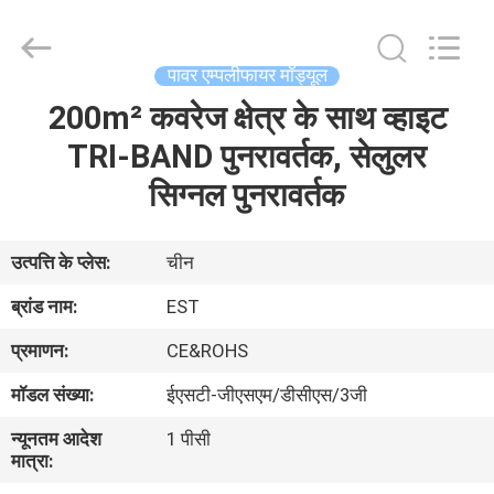
2026
EASTLONGE
ELECTRONICS(HK)
CO.,LTD.
All
पावर एम्पलीफायर मॉड्यूल
Rights
Reserved.
200m² कवरेज क्षेत्र के साथ व्हाइट
घर
TRI-BAND पुनरावर्तक, सेलुलर
उत्पादों
सिग्नल पुनरावर्तक
वीडियो
उत्पत्ति के प्लेस:
चीन
ब्रांड नाम:
EST
हमारे
प्रमाणन:
CE&ROHS
बारे
मॉडल संख्या:
ईएसटी-जीएसएम/डीसीएस/3जी
में
न्यूनतम आदेश
1 पीसी
मात्रा:
कारखाना