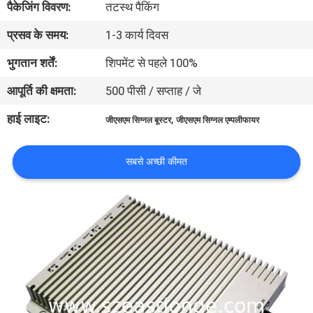
पैकेजिंग विवरण:
तटस्थ पैकिंग
भ्रमण
प्रसव के समय:
1-3 कार्य दिवस
गुणवत्ता
भुगतान शर्तें:
शिपमेंट से पहले 100%
नियंत्रण
आपूर्ति की क्षमता:
500 पीसी / सप्ताह / जे
हाई लाइट:
,
जीएसएम सिग्नल बूस्टर
जीएसएम सिग्नल एम्पलीफायर
संपर्क
करें
सबसे अच्छी कीमत
समाचार
मामलों
एक