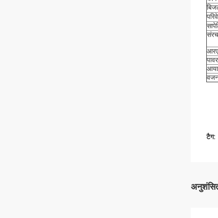
बिज
परिव
सापेक
संरच
आरए
पावर 
आया
वज
टैग:
अनुशंसित