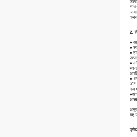
जल्द
लाभ
आया
वजन
2. व
● आउ
● स
● ह
उत्प
● कॉ
स्व-
अपलि
● अप
छोटे
कम श
●अच्
आसा
अनुप
यह उ
प्रौद