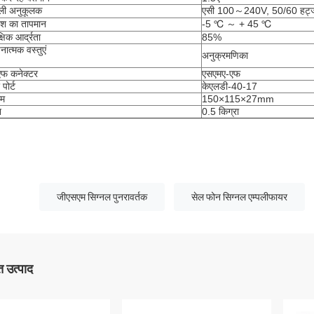
ली अनुकूलक
एसी 100～240V, 50/60 हर्ट्
ेश का तापमान
-5 ℃ ～ + 45 ℃
्षिक आर्द्रता
85%
नात्मक वस्तुएं
अनुक्रमणिका
फ कनेक्टर
एसएमए-एफ
पोर्ट
केएलडी-40-17
म
150×115×27mm
न
0.5 किग्रा
जीएसएम सिग्नल पुनरावर्तक
सेल फोन सिग्नल एम्पलीफायर
 उत्पाद