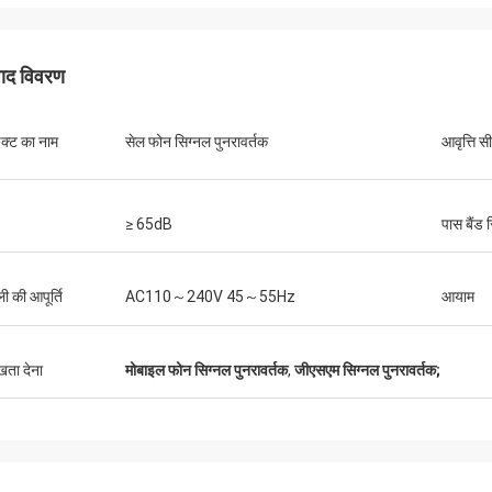
पाद विवरण
डक्ट का नाम
सेल फोन सिग्नल पुनरावर्तक
आवृत्ति स
लांस-कनाडा
तेजी से शिपिंग और कोई समस्या नहीं
≥ 65dB
पास बैंड 
ी की आपूर्ति
AC110～240V 45～55Hz
आयाम
ुखता देना
मोबाइल फोन सिग्नल पुनरावर्तक
,
जीएसएम सिग्नल पुनरावर्तक;