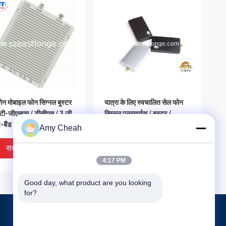
गेन मोबाइल फोन सिग्नल बूस्टर
यात्रा के लिए स्वचालित सेल फोन
टी-जीएसएम / डीसीएस / 3 जी
सिग्नल पुनरावर्तक / बूस्टर /
-बैंड
एम्पलीफायर
Amy Cheah
सबसे अच्छी कीमत
सबसे अच्छी कीमत
4:17 PM
Good day, what product are you looking 
for?
उत्पाद