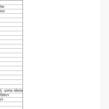
िंक
960
): अलगाव संकेतक
ंडिकेटर
ेटर