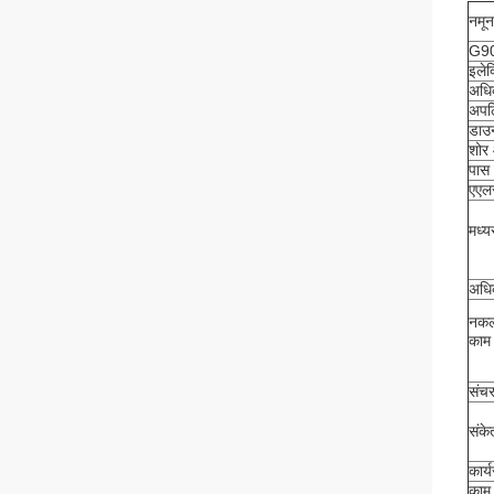
नमून
G9
इलेक
अधि
अपल
डाउ
शोर
पास 
एएलस
मध्य
अधि
नकली
काम 
संचरण
संके
कार्
काम 