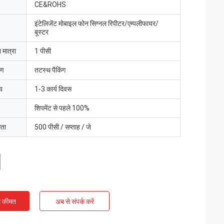
CE&ROHS
इंटेलिजेंट मोबाइल फोन सिग्नल रिपीटर/एम्पलीफायर/
बूस्टर
 मात्रा
1 पीसी
रण
तटस्थ पैकिंग
य
1-3 कार्य दिवस
शिपमेंट से पहले 100%
मता
500 पीसी / सप्ताह / जे
ी कीमत
अब से संपर्क करें