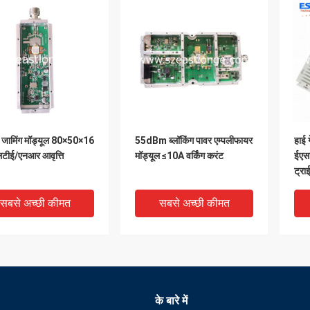
जामिंग मॉड्यूल 80×50×16
55dBm ब्लॉकिंग पावर एम्पलीफायर
हाई 
लटीई/एनआर आवृत्ति
मॉड्यूल ≤10A वर्किंग करंट
ईएस
ट्राई
सबसे अच्छी कीमत
सबसे अच्छी कीमत
के बारे में