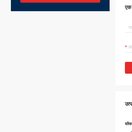
एक स
उत्
ब्लै