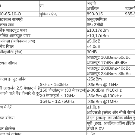
आवृत्ति
ा
रंग
अपलिंक
डाउनल
00-65-10-O
धूमिल सफ़ेद
890-915
935-
्ट्रिकल सामग्री
अनुक्रमणिका
कतम लाभ
65±3डीबी
िंक आउटपुट पावर
≥10,17dBm
नलिंक आउटपुट पावर
≥10,17dBm
 आंकड़ा (अधिकतम लाभ)
≤5.0dB
बैंड रिपल
≤4.0dB
ी/एजीसी (रेंज)
30dB
आउटपुट 10dBm≤-50dBc
आउटपुट 17dB≤-45dBc
स्थता क्षीणन
आउटपुट 20dBm≤-40dBc
आउटपुट 23dBm≤-36dBc
कतम इनपुट शक्ति
-25dBm
9kHz～150kHz
-36dBm @ 1kHz
 उत्सर्जन 2.5 मेगाहर्ट्ज है
150 किलोहर्ट्ज़ (30 मेगाहर्ट्ज)
≤-36dBm @10kHz
करने वाले बैंड किनारे से दूर
30 मेगाहर्ट्ज ～1GHz
-36dBm @100kHz
1GHz～12.75GHz
-36dBm @1MHz
 में देरी
≤1.0μs
आईएसओ (सफेद और नीली रोशनी
तक बत्तियां
डीएन (लाल): डाउनलिंक वर्किंग इ
यूपी (हरा): अपलिंक वर्किंग इंडिक
यरत वोल्टेज
डीसी 5.0V
कर रहे वर्तमान
1.5ए