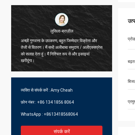
उत्
प्रो
िक्रेता और
हमादिवो-फ्रांस
 अलीएक्सप्रेस
सर्वश्रेष्ठ विक्रेता, अच्छा लेनदेन और तेजी से वितरण समय
ाइयां
बढ़त
बिजल
व्यक्ति से संपर्क करें :
Amy Cheah
प्रम
फ़ोन नंबर :
+86 134 1856 8064
WhatsApp :
+8613418568064
संपर्क करें