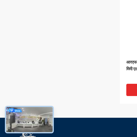
आरएफ 
मिमी ए