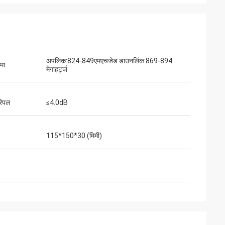
अपलिंक:824-849एमएचजेड डाउनलिंक 869-894
ीमा
मेगाहर्ट्ज
रिपल
≤4.0dB
115*150*30 (मिमी)