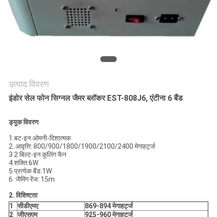
उद्धरण
का
अनुरोध
करें
साइटमैप
उत्पाद विवरण
इंडोर सेल फोन सिग्नल जैमर ब्लॉकर EST-808J6, एंटीना 6 बैंड
PRIVACY
ड्यूक विवरण
POLICY
1.बट-इन ओमनी-दिशात्मक
2. आवृत्ति: 800/900/1800/1900/2100/2400 मेगाहर्ट्ज
3.2 बिल्ट-इन कूलिंग फैन
4.शक्ति:6W
5.प्रत्येक बैंड:1W
6. जैमिंग रेंज: 15m
2. विशिष्टता
1
सीडीएमए
869-894 मेगाहर्ट्ज
2
जीएसएम
925-960 मेगाहर्ट्ज