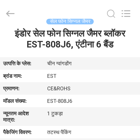
2026
EASTLONGE
ELECTRONICS(HK)
CO.,LTD.
All
सेल फोन सिग्नल जैमर
Rights
Reserved.
इंडोर सेल फोन सिग्नल जैमर ब्लॉकर
घर
EST-808J6, एंटीना 6 बैंड
उत्पादों
उत्पत्ति के प्लेस:
चीन ग्वांगडोंग
वीडियो
ब्रांड नाम:
EST
प्रमाणन:
CE&ROHS
हमारे
मॉडल संख्या:
EST-808J6
बारे
न्यूनतम आदेश
1 टुकड़ा
में
मात्रा:
पैकेजिंग विवरण:
तटस्थ पैकिंग
कारखाना