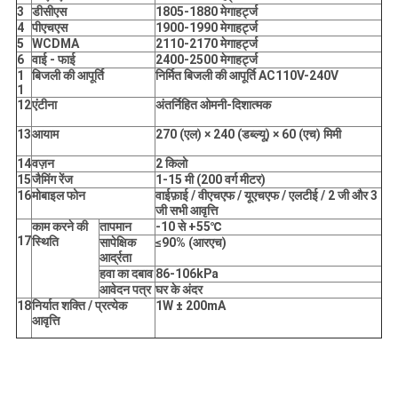
3
डीसीएस
1805-1880 मेगाहर्ट्ज
4
पीएचएस
1900-1990 मेगाहर्ट्ज
5
WCDMA
2110-2170 मेगाहर्ट्ज
6
वाई - फाई
2400-2500 मेगाहर्ट्ज
1
बिजली की आपूर्ति
निर्मित बिजली की आपूर्ति AC110V-240V
1
12
एंटीना
अंतर्निहित ओमनी-दिशात्मक
13
आयाम
270 (एल) × 240 (डब्ल्यू) × 60 (एच) मिमी
14
वज़न
2 किलो
15
जैमिंग रेंज
1-15 मी (200 वर्ग मीटर)
16
मोबाइल फोन
वाईफ़ाई / वीएचएफ / यूएचएफ / एलटीई / 2 जी और 3
जी सभी आवृत्ति
काम करने की
तापमान
-10 से +55℃
17
स्थिति
सापेक्षिक
≤90% (आरएच)
आर्द्रता
हवा का दबाव
86-106kPa
आवेदन पत्र
घर के अंदर
18
निर्यात शक्ति / प्रत्येक
1W ± 200mA
आवृत्ति