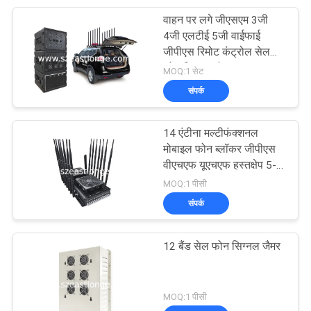
वाहन पर लगे जीएसएम 3जी
4जी एलटीई 5जी वाईफाई
जीपीएस रिमोट कंट्रोल सेल
फोन सिग्नल जैमर
MOQ:1 सेट
संपर्क
14 एंटीना मल्टीफंक्शनल
मोबाइल फोन ब्लॉकर जीपीएस
वीएचएफ यूएचएफ हस्तक्षेप 5-
80m
MOQ:1 पीसी
संपर्क
12 बैंड सेल फोन सिग्नल जैमर
MOQ:1 पीसी