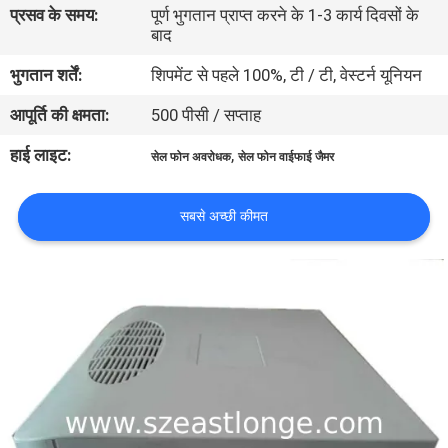
प्रसव के समय:
पूर्ण भुगतान प्राप्त करने के 1-3 कार्य दिवसों के
भ्रमण
बाद
भुगतान शर्तें:
शिपमेंट से पहले 100%, टी / टी, वेस्टर्न यूनियन
गुणवत्ता
आपूर्ति की क्षमता:
500 पीसी / सप्ताह
नियंत्रण
हाई लाइट:
,
सेल फोन अवरोधक
सेल फोन वाईफाई जैमर
संपर्क
करें
सबसे अच्छी कीमत
समाचार
मामलों
एक