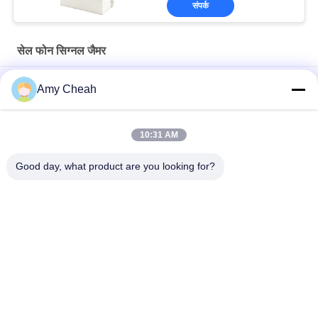
संपर्क
सेल फोन सिग्नल जैमर
OEM 20 बैंड सेल फोन 2G 3G 4G 5G वाईफ़ाई GPS VHF UHF RC315 433
Amy Cheah
868 सिग्नल जैमर
जेल के लिए 40W मध्यम शक्ति 1-50m 8 चैनल सेल फोन सिग्नल जैमर
10:31 AM
इंडोर ओमनी-दिशात्मक एलुलर फोन सिग्नल जैमर 33dBm 4Band अवरोधक
Good day, what product are you looking for?
लोकप्रिय श्रेणियां
सभी
सेल फोन सिग्नल जैमर
पोर्टेबल सेल फोन जैमर
ड्रोन यूएवी जैमर
उच्च शक्ति जैमर