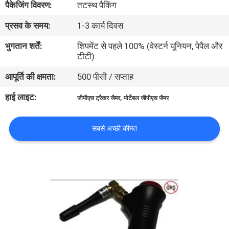
पैकेजिंग विवरण:
तटस्थ पैकिंग
भ्रमण
प्रसव के समय:
1-3 कार्य दिवस
गुणवत्ता
भुगतान शर्तें:
शिपमेंट से पहले 100% (वेस्टर्न यूनियन, पेपैल और
टीटी)
नियंत्रण
आपूर्ति की क्षमता:
500 पीसी / सप्ताह
संपर्क
हाई लाइट:
,
जीपीएस ट्रैकर जैमर
पोर्टेबल जीपीएस जैमर
करें
सबसे अच्छी कीमत
समाचार
मामलों
एक