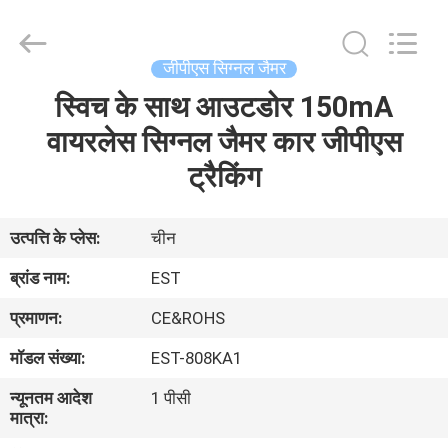
2026
EASTLONGE
ELECTRONICS(HK)
CO.,LTD.
All
जीपीएस सिग्नल जैमर
Rights
Reserved.
स्विच के साथ आउटडोर 150mA
घर
वायरलेस सिग्नल जैमर कार जीपीएस
उत्पादों
ट्रैकिंग
वीडियो
उत्पत्ति के प्लेस:
चीन
ब्रांड नाम:
EST
हमारे
प्रमाणन:
CE&ROHS
बारे
मॉडल संख्या:
EST-808KA1
में
न्यूनतम आदेश
1 पीसी
मात्रा:
कारखाना