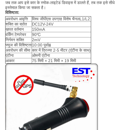
जब तक आप इसे कार के स्मोक-लाइटेड डिवाइस में डालते हैं, तब तक इसे सीधे
इस्तेमाल किया जा सकता है।
विशिष्टता:
अवरोधन आवृत्ति
विश्व जीपीएस उपग्रह विशेष चैनलL1/L2
शक्ति का स्रोत
DC12V-24V
खपत वर्तमान
150mA
वर्किंग टेम्परेचर
90℃
निर्गमन शक्ति
2mV
फ्यूज की विशिष्टता
10:00 पूर्वाह्न
अवरोधन की सीमा
कार में त्रिज्या 2-5 मीटर (एंटीना के साथ)
एंटीना
ओमनी एंटीना
आकार
75 मिमी × 21 मिमी × 19 मिमी