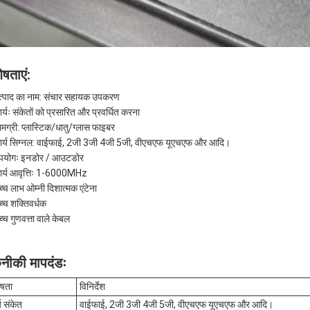
ेषताएं:
त्पाद का नाम: संचार सहायक उपकरण
र्यः संकेतों को प्रसारित और प्रवर्धित करना
ामग्री: प्लास्टिक/धातु/ग्लास फाइबर
ार्य सिग्नल: वाईफाई, 2जी 3जी 4जी 5जी, वीएचएफ यूएचएफ और आदि।
पयोगः इनडोर / आउटडोर
ार्य आवृत्तिः 1-6000MHz
्च लाभ ओम्नी दिशात्मक एंटेना
च्च शक्तिवर्धक
्च गुणवत्ता वाले केबल
नीकी मापदंडः
ेषता
विनिर्देश
य संकेत
वाईफाई, 2जी 3जी 4जी 5जी, वीएचएफ यूएचएफ और आदि।