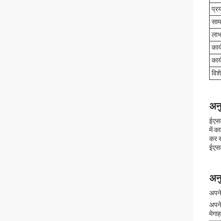
प्र
साम
ला
कार्
कार्
विश
अनु
ईएसट
में 
कर स
ईएसट
अन
अपने
अपने
मेगा