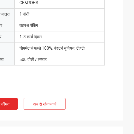
CE&ROHS
 मात्रा
1 पीसी
रण
तटस्थ पैकिंग
य
1-3 कार्य दिवस
शिपमेंट से पहले 100%, वेस्टर्न यूनियन, टी/टी
मता
500 पीसी / सप्ताह
ी कीमत
अब से संपर्क करें