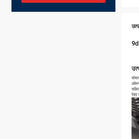
उत्
9d
उत्
संचा
ओमनी
संकेत
रेशा