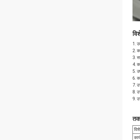
विश
उ
का
स
क
उ
क
उच
उ
उच
तक
विश
कार्