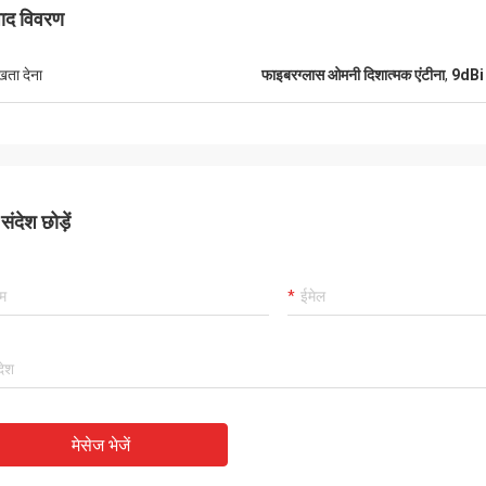
पाद विवरण
ुखता देना
फाइबरग्लास ओमनी दिशात्मक एंटीना
,
9dBi उ
लांस-कनाडा
शिपिंग और कोई समस्या नहीं
ंदेश छोड़ें
मेसेज भेजें