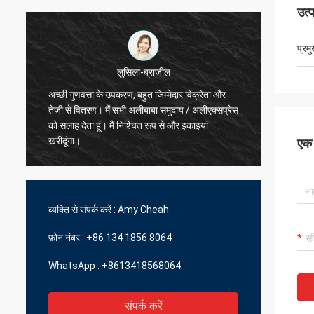
उत्
प्रम
हमादिवो-फ्रांस
स
सर्वश्रेष्ठ विक्रेता, अच्छा लेनदेन और तेजी से वितरण समय
तेजी से 
एक स
व्यक्ति से संपर्क करें :
Amy Cheah
फ़ोन नंबर :
+86 134 1856 8064
WhatsApp :
+8613418568064
संपर्क करें