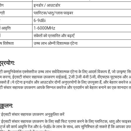
योग
इनडोर / आउटडोर
ग्री
प्लास्टिक/धातु/ग्लास फाइबर
भ
6-9dBi
य आवृत्ति
1-6000MHz
य
संकेतों को प्रसारित और बढ़ाएँ
ेष विशेषता
उच्च लाभ ओम्नी दिशात्मक एंटेना
प्रयोग:
ी कम्युनिकेशंस एक्सेसरीज उच्च लाभ सर्वदिशात्मक एंटेना के लिए आदर्श विकल्प हैं, जो उत्कृष्
काम करना, ईएसटी संचार सहायक उपकरण वाईफ़ाई, 2जी 3जी 4जी 5जी, वीएचएफ यूएचएफ और अन्य आव
कते हैं।ये एंटेना इनडोर और आउटडोर दोनों अनुप्रयोगों के लिए उपयुक्त हैं, और बेहतर कवरेज और 
ी संचार सहायक उपकरण आपके सिग्नल कवरेज और प्रदर्शन को बेहतर बनाने का एक शानदार तर
ुकूलन:
 ईएसटी संचार सहायक उपकरण अनुकूलित करें
 ईएसटी संचार सहायक उपकरण के लिए सही फिट प्राप्त करने के लिए प्लास्टिक, धातु और फाइबरग्ला
हर्ट्ज की कार्य आवृत्ति रेंज और 6-9dBi के लाभ के साथ, आप सुनिश्चित हो सकते हैं कि आपक