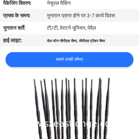
पैकेजिंग विवरण:
नेचुरल पैकिंग
भ्रमण
प्रसव के समय:
भुगतान प्राप्त होने पर 3-7 कार्य दिवस
गुणवत्ता
भुगतान शर्तें:
टी/टी, वेस्टर्न यूनियन, पेपैल
नियंत्रण
हाई लाइट:
,
सेल फोन जीपीएस जैमर
जीपीएस ट्रैकर जैमर
संपर्क
सबसे अच्छी कीमत
करें
समाचार
मामलों
एक