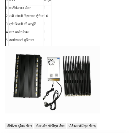
ना
विषय
मात्रा
1
मल्टीफ़ंक्शन जैमर
1
2
लंबी ओमनी-दिशात्मक एंटीना
16
3
एसी बिजली की आपूर्ति
1
4
कार चार्जर केबल
1
5
उपयोगकर्ता पुस्तिका
1
जीपीएस ट्रैकर जैमर
सेल फोन जीपीएस जैमर
पोर्टेबल जीपीएस जैमर;