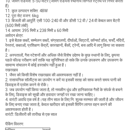
10. जैमिंग रेडियस: 5-50 मीटर (जैमिंग रेडियस स्थानीय सिग्नल स्ट्रेंथ पर निर्भर करता
है)
11. कुल उत्पादन शक्ति: 48W
12. पूरा सेट वजन: 6kg
13. बिजली की आपूर्ति: एसी 100-240 वी और डीसी 12 वी / 24 वी केबल कार बैटरी
(600 मिमी लंबी)
14. आयाम: 395 मिमी x 238 मिमी x 60 मिमी
आवेदन क्षेत्र:
1. इसे बैठक कक्षों, सम्मेलन कक्षों, संग्रहालयों, दीर्घाओं, थिएटरों, कॉन्सर्ट हॉल, चर्चों, मंदिरों,
रेस्तरां, कक्षाओं, प्रशिक्षण केंद्रों, कारखानों, बैंकों, ट्रेनों, बस आदि में लागू किया जा सकता
है।
2. अस्पतालों, गैस स्टेशनों और अधिक जैसे विशेष उद्देश्य के कुछ स्थानों के लिए, कृपया
पहले फील्ड परीक्षण करें ताकि यह सुनिश्चित हो सके कि उनके उपकरण और उपकरण के
सामान्य संचालन में कोई हस्तक्षेप नहीं हुआ है।
रखरखाव
1. जैमर को किसी विशेष रखरखाव की आवश्यकता नहीं है।
2. रासायनिक सॉल्वैंट्स का उपयोग न करें या इसकी सतह को साफ करते समय पानी को
डिवाइस में प्रवेश करने से रोकें।
3. जब उपयोग नहीं किया जाता है, तो नमकीन धुंध और हानिकारक गैसों के संपर्क से बचने
के लिए, डिवाइस को सूखी और हवादार जगहों पर रखा जाना चाहिए।
4. वारंटी अवधि एक वर्ष है।यह तीन साल के लिए नि: शुल्क मरम्मत की जाती है और जीवन
के लिए बनाए रखा जाता है, केवल खरीदार को इसकी शिपिंग लागत वहन करने की
आवश्यकता होती है।
वारंटी: डिलीवरी की तारीख से एक साल
पैकिंग विवरण: