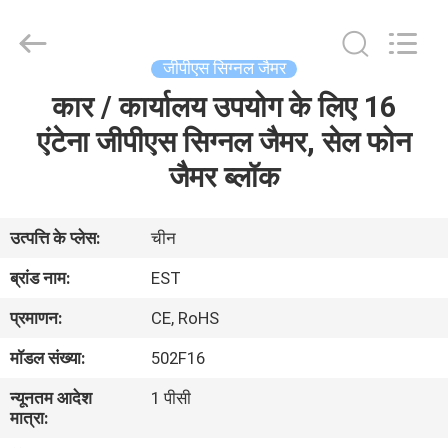
2026
EASTLONGE
ELECTRONICS(HK)
CO.,LTD.
All
जीपीएस सिग्नल जैमर
Rights
Reserved.
कार / कार्यालय उपयोग के लिए 16
घर
एंटेना जीपीएस सिग्नल जैमर, सेल फोन
उत्पादों
जैमर ब्लॉक
वीडियो
उत्पत्ति के प्लेस:
चीन
ब्रांड नाम:
EST
हमारे
प्रमाणन:
CE, RoHS
बारे
मॉडल संख्या:
502F16
में
न्यूनतम आदेश
1 पीसी
मात्रा:
कारखाना