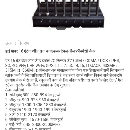
उद्धरण
का
अनुरोध
करें
उत्पाद विवरण
साइटमैप
हाई पावर 16 एंटेना ऑल-इन-वन एडजस्टेबल ऑल फ़्रीक्वेंसी जैमर
यह 16 बैंड सेल फोन जैमर ब्लॉक 2G सिग्नल जैसे GSM / CDMA / DCS / PHS,
3G, 4G, VHF, UHF, Wi-Fi, GPS, L1, L2, L3, L4, L5, LOJACK, 433MHz,
PRIVACY
315MHz, 868MHz ऑल-इन-वन मोबाइल फोन जैमर एक डिवाइस में सभी सिग्नल को
ब्लॉक करने के लिए शक्तिशाली डिज़ाइन है, यह हमारे सबसे अधिक बिकने वाले डेस्कटॉप
POLICY
उपयोग जैमर में से एक है, स्कूल की कक्षा के लिए बढ़िया परीक्षा से बचने के लिए, तेल / गैस
स्टेशन सुरक्षित और सैन्य उपयोग के लिए सुरक्षा।
ठेला आवृत्तियों:
1. सीडीएमए 800: 850-894 मेगाहर्ट्ज
2. जीएसएम 900: 925-960 मेगाहर्ट्ज
3. जीएसएम 1800: 1805-1880 मेगाहर्ट्ज
4. पीएचएस 1900: 1900-1990 मेगाहर्ट्ज
5. 3जी: 2110-2170 मेगाहर्ट्ज
6. जीपीएस एल1: 1570-1580 मेगाहर्ट्ज
7. वाई-फाई 2.4G: 2400-2500MHz
8. वीएचएफ: 135-175 मेगाहर्ट्ज