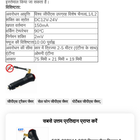
इस्तेमाल किया जा सकता है।
विशिष्टता:
अवरोधन आवृत्ति
विश्व जीपीएस उपग्रह विशेष चैनलL1/L2
शक्ति का स्रोत
DC12V-24V
खपत वर्तमान
150mA
वर्किंग टेम्परेचर
90℃
निर्गमन शक्ति
2mV
फ्यूज की विशिष्टता
10:00 पूर्वाह्न
अवरोधन की सीमा
कार में त्रिज्या 2-5 मीटर (एंटीना के साथ)
एंटीना
ओमनी एंटीना
आकार
75 मिमी × 21 मिमी × 19 मिमी
जीपीएस ट्रैकर जैमर
सेल फोन जीपीएस जैमर
पोर्टेबल जीपीएस जैमर;
सबसे उत्तम प्रतिदान प्राप्त करें