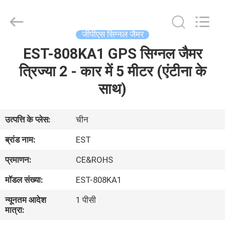
2026
EASTLONGE
ELECTRONICS(HK)
CO.,LTD.
All
जीपीएस सिग्नल जैमर
Rights
Reserved.
EST-808KA1 GPS सिग्नल जैमर
घर
त्रिज्या 2 - कार में 5 मीटर (एंटीना के
उत्पादों
साथ)
वीडियो
उत्पत्ति के प्लेस:
चीन
ब्रांड नाम:
EST
हमारे
प्रमाणन:
CE&ROHS
बारे
मॉडल संख्या:
EST-808KA1
में
न्यूनतम आदेश
1 पीसी
मात्रा:
कारखाना