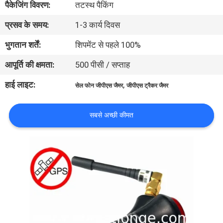
पैकेजिंग विवरण:
तटस्थ पैकिंग
भ्रमण
प्रसव के समय:
1-3 कार्य दिवस
गुणवत्ता
भुगतान शर्तें:
शिपमेंट से पहले 100%
नियंत्रण
आपूर्ति की क्षमता:
500 पीसी / सप्ताह
हाई लाइट:
,
सेल फोन जीपीएस जैमर
जीपीएस ट्रैकर जैमर
संपर्क
करें
सबसे अच्छी कीमत
समाचार
मामलों
एक